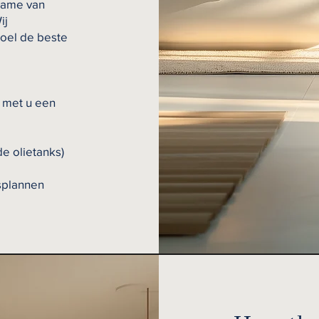
name van
ij
doel de beste
g met u een
e olietanks)
splannen