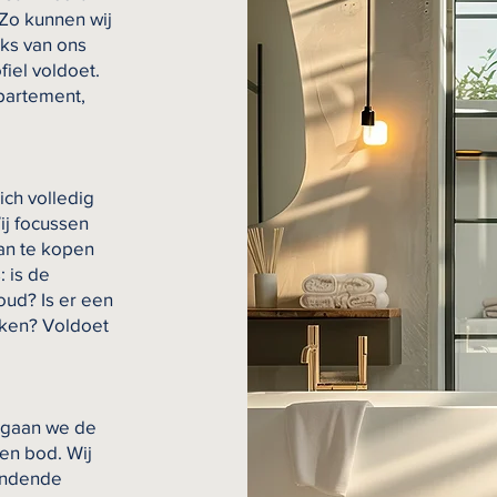
Zo kunnen wij
jks van ons
iel voldoet.
ppartement,
ich volledig
Wij focussen
an te kopen
: is de
oud? Is er een
ken? Voldoet
 gaan we de
en bod. Wij
bindende